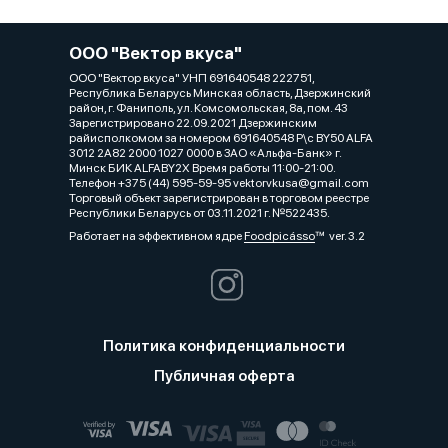
ООО "Вектор вкуса"
ООО "Вектор вкуса" УНП 691640548 222751,
Республика Беларусь Минская область, Дзержинский
район, г. Фаниполь, ул. Комсомольская, 8а, пом. 43
Зарегистрировано 22.09.2021 Дзержинским
райисполкомом за номером 691640548 Р\с BY50 ALFA
3012 2A82 2000 1027 0000 в ЗАО «Альфа-Банк» г.
Минск БИК ALFABY2X Время работы 11:00-21:00.
Телефон +375 (44) 595-59-95 vektorvkusa@gmail.com
Торговый объект зарегистрирован в торговом реестре
Республики Беларусь от 03.11.2021 г. №522435.
Работает на эффективном ядре
Foodpicásso
ver. 3.2
Политика конфиденциальности
Публичная оферта