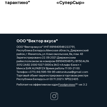
тарантино"
«СуперСыр»
ООО "Вектор вкуса"
ООО "Вектор вкуса" УНП 691640548 222751,
Республика Беларусь Минская область, Дзержинский
район, г. Фаниполь, ул. Комсомольская, 8а, пом. 43
Зарегистрировано 22.09.2021 Дзержинским
райисполкомом за номером 691640548 Р\с BY50 ALFA
3012 2A82 2000 1027 0000 в ЗАО «Альфа-Банк» г.
Минск БИК ALFABY2X Время работы 11:00-21:00.
Телефон +375 (44) 595-59-95 vektorvkusa@gmail.com
Торговый объект зарегистрирован в торговом реестре
Республики Беларусь от 03.11.2021 г. №522435.
Работает на эффективном ядре
Foodpicásso
ver. 3.2