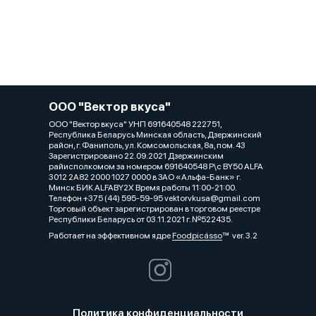
ООО "Вектор вкуса"
ООО "Вектор вкуса" УНП 691640548 222751,
Республика Беларусь Минская область, Дзержинский
район, г. Фаниполь, ул. Комсомольская, 8а, пом. 43
Зарегистрировано 22.09.2021 Дзержинским
райисполкомом за номером 691640548 Р\с BY50 ALFA
3012 2A82 2000 1027 0000 в ЗАО «Альфа-Банк» г.
Минск БИК ALFABY2X Время работы 11:00-21:00.
Телефон +375 (44) 595-59-95 vektorvkusa@gmail.com
Торговый объект зарегистрирован в торговом реестре
Республики Беларусь от 03.11.2021 г. №522435.
Работает на эффективном ядре
Foodpicásso
ver. 3.2
Политика конфиденциальности