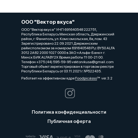
ООО "Вектор вкуса"
ООО "Вектор вкуса" УНП 691640548 222751,
Республика Беларусь Минская область, Дзержинский
район, г. Фаниполь, ул. Комсомольская, 8а, пом. 43
Зарегистрировано 22.09.2021 Дзержинским
райисполкомом за номером 691640548 Р\с BY50 ALFA
3012 2A82 2000 1027 0000 в ЗАО «Альфа-Банк» г.
Минск БИК ALFABY2X Время работы 11:00-21:00.
Телефон +375 (44) 595-59-95 vektorvkusa@gmail.com
Торговый объект зарегистрирован в торговом реестре
Республики Беларусь от 03.11.2021 г. №522435.
Работает на эффективном ядре
Foodpicásso
ver. 3.2
Политика конфиденциальности
Публичная оферта