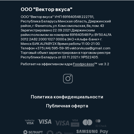
ООО "Вектор вкуса"
ООО "Вектор вкуса" УНП 691640548 222751,
Республика Беларусь Минская область, Дзержинский
район, г. Фаниполь, ул. Комсомольская, 8а, пом. 43
Зарегистрировано 22.09.2021 Дзержинским
райисполкомом за номером 691640548 Р\с BY50 ALFA
3012 2A82 2000 1027 0000 в ЗАО «Альфа-Банк» г.
Минск БИК ALFABY2X Время работы 11:00-21:00.
Телефон +375 (44) 595-59-95 vektorvkusa@gmail.com
Торговый объект зарегистрирован в торговом реестре
Республики Беларусь от 03.11.2021 г. №522435.
Работает на эффективном ядре
Foodpicásso
ver. 3.2
Политика конфиденциальности
Публичная оферта